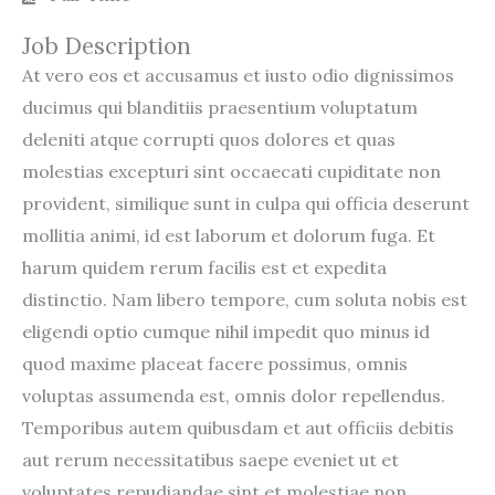
Job Description
At vero eos et accusamus et iusto odio dignissimos
ducimus qui blanditiis praesentium voluptatum
deleniti atque corrupti quos dolores et quas
molestias excepturi sint occaecati cupiditate non
provident, similique sunt in culpa qui officia deserunt
mollitia animi, id est laborum et dolorum fuga. Et
harum quidem rerum facilis est et expedita
distinctio. Nam libero tempore, cum soluta nobis est
eligendi optio cumque nihil impedit quo minus id
quod maxime placeat facere possimus, omnis
voluptas assumenda est, omnis dolor repellendus.
Temporibus autem quibusdam et aut officiis debitis
aut rerum necessitatibus saepe eveniet ut et
voluptates repudiandae sint et molestiae non